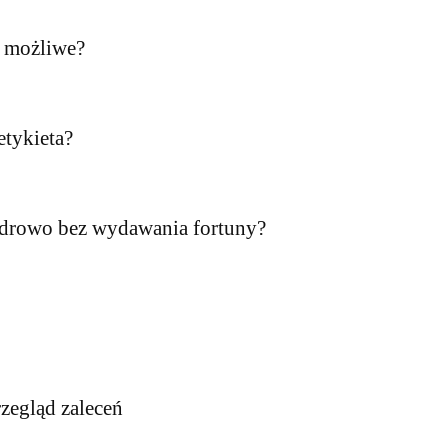
o możliwe?
etykieta?
 zdrowo bez wydawania fortuny?
zegląd zaleceń