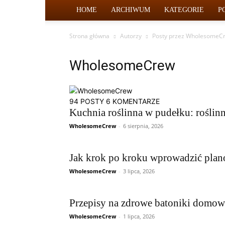
HOME
ARCHIWUM
KATEGORIE
P
Strona główna
Autorzy
Posty przez WholesomeC
WholesomeCrew
94 POSTY
6 KOMENTARZE
Kuchnia roślinna w pudełku: roślinn
WholesomeCrew
-
6 sierpnia, 2026
Jak krok po kroku wprowadzić plano
WholesomeCrew
-
3 lipca, 2026
Przepisy na zdrowe batoniki domow
WholesomeCrew
-
1 lipca, 2026