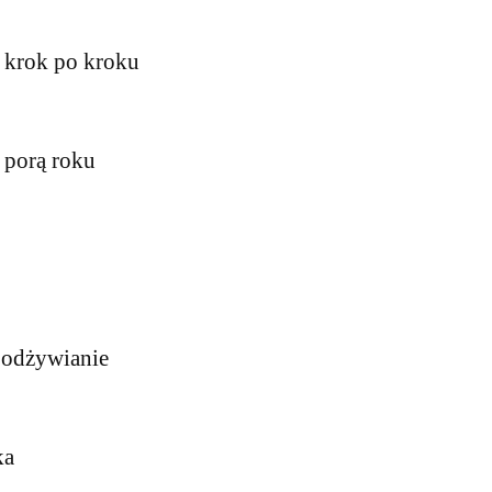
 krok po kroku
z porą roku
 odżywianie
ka