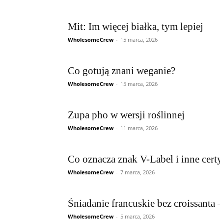
Mit: Im więcej białka, tym lepiej
WholesomeCrew
-
15 marca, 2026
Co gotują znani weganie?
WholesomeCrew
-
15 marca, 2026
Zupa pho w wersji roślinnej
WholesomeCrew
-
11 marca, 2026
Co oznacza znak V-Label i inne cert
WholesomeCrew
-
7 marca, 2026
Śniadanie francuskie bez croissanta
WholesomeCrew
-
5 marca, 2026