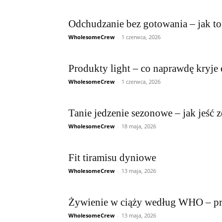
Odchudzanie bez gotowania – jak t
WholesomeCrew
-
1 czerwca, 2026
Produkty light – co naprawdę kryje 
WholesomeCrew
-
1 czerwca, 2026
Tanie jedzenie sezonowe – jak jeść
WholesomeCrew
-
18 maja, 2026
Fit tiramisu dyniowe
WholesomeCrew
-
13 maja, 2026
Żywienie w ciąży według WHO – pr
WholesomeCrew
-
13 maja, 2026