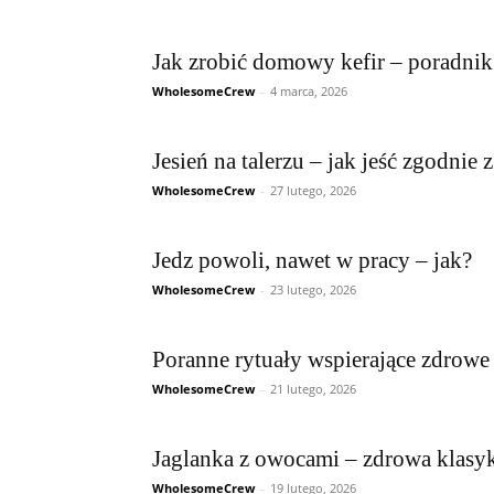
Jak zrobić domowy kefir – poradnik
WholesomeCrew
-
4 marca, 2026
Jesień na talerzu – jak jeść zgodnie 
WholesomeCrew
-
27 lutego, 2026
Jedz powoli, nawet w pracy – jak?
WholesomeCrew
-
23 lutego, 2026
Poranne rytuały wspierające zdrowe
WholesomeCrew
-
21 lutego, 2026
Jaglanka z owocami – zdrowa klasy
WholesomeCrew
-
19 lutego, 2026