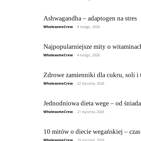
Ashwagandha – adaptogen na stres
WholesomeCrew
-
8 lutego, 2026
Najpopularniejsze mity o witaminac
WholesomeCrew
-
4 lutego, 2026
Zdrowe zamienniki dla cukru, soli i 
WholesomeCrew
-
22 stycznia, 2026
Jednodniowa dieta wege – od śniada
WholesomeCrew
-
21 stycznia, 2026
10 mitów o diecie wegańskiej – czas 
WholesomeCrew
-
19 stycznia, 2026