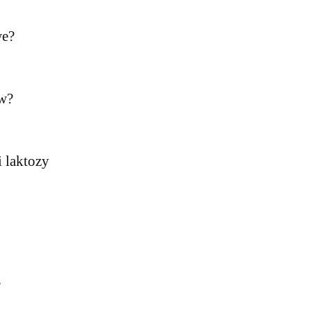
we?
w?
i laktozy
?