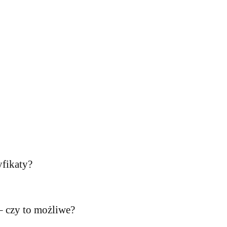
yfikaty?
 – czy to możliwe?