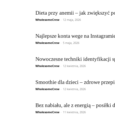
Dieta przy anemii – jak zwiększyć p
WholesomeCrew
-
12 maja, 2026
Najlepsze konta wege na Instagrami
WholesomeCrew
-
5 maja, 2026
Nowoczesne techniki identyfikacji
WholesomeCrew
-
12 kwietnia, 2026
Smoothie dla dzieci – zdrowe przep
WholesomeCrew
-
12 kwietnia, 2026
Bez nabiału, ale z energią – posiłki
WholesomeCrew
-
11 kwietnia, 2026