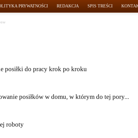
OLITYKA PRYWATNOŚCI
REDAKCJA
SPIS TREŚCI
KONTA
rew
e posiłki do pracy krok po kroku
wanie posiłków w domu, w którym do tej pory...
ej roboty