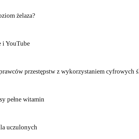
oziom żelaza?
e i YouTube
 sprawców przestępstw z wykorzystaniem cyfrowyc
isy pełne witamin
 dla uczulonych