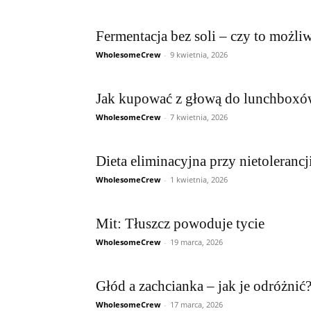
Fermentacja bez soli – czy to możli
WholesomeCrew
-
9 kwietnia, 2026
Jak kupować z głową do lunchboxó
WholesomeCrew
-
7 kwietnia, 2026
Dieta eliminacyjna przy nietolerancj
WholesomeCrew
-
1 kwietnia, 2026
Mit: Tłuszcz powoduje tycie
WholesomeCrew
-
19 marca, 2026
Głód a zachcianka – jak je odróżnić
WholesomeCrew
-
17 marca, 2026