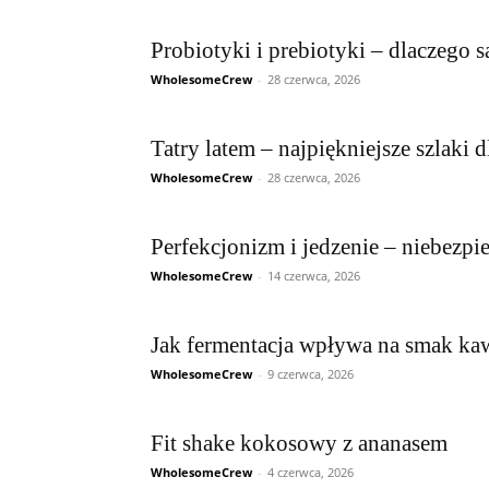
Probiotyki i prebiotyki – dlaczego s
WholesomeCrew
-
28 czerwca, 2026
Tatry latem – najpiękniejsze szlaki
WholesomeCrew
-
28 czerwca, 2026
Perfekcjonizm i jedzenie – niebezpi
WholesomeCrew
-
14 czerwca, 2026
Jak fermentacja wpływa na smak kaw
WholesomeCrew
-
9 czerwca, 2026
Fit shake kokosowy z ananasem
WholesomeCrew
-
4 czerwca, 2026