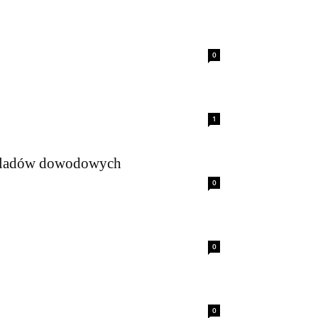
0
1
h śladów dowodowych
0
0
0